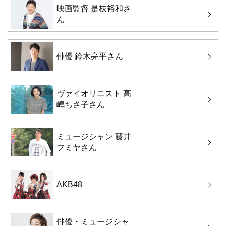
映画監督 是枝裕和さ
ん
俳優 鈴木亮平さん
ヴァイオリニスト 高
嶋ちさ子さん
ミュージシャン 藤井
フミヤさん
AKB48
俳優・ミュージシャ