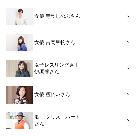
女優 寺島しのぶさん
女優 吉岡里帆さん
女子レスリング選手
伊調馨さん
女優 檀れいさん
歌手 クリス・ハート
さん