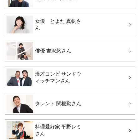
女優 とよた 真帆さ
ん
俳優 吉沢悠さん
漫才コンビ サンドウ
ィッチマンさん
タレント 関根勤さん
料理愛好家 平野レミ
さん