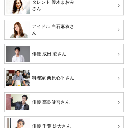
タレント 優木まおみ
さん
アイドル 白石麻衣さ
ん
俳優 成田 凌さん
料理家 栗原心平さん
俳優 高良健吾さん
俳優 千葉 雄大さん