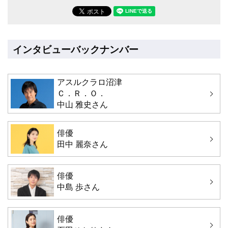
LINEで送る(別ウィンドウで開
インタビューバックナンバー
アスルクラロ沼津
Ｃ．Ｒ．Ｏ．
中山 雅史さん
俳優
田中 麗奈さん
俳優
中島 歩さん
俳優