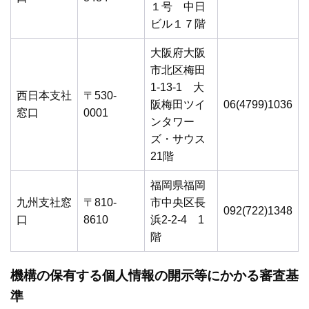
１号 中日
ビル１７階
大阪府大阪
市北区梅田
1-13-1 大
西日本支社
〒530-
阪梅田ツイ
06(4799)1036
窓口
0001
ンタワー
ズ・サウス
21階
福岡県福岡
九州支社窓
〒810-
市中央区長
092(722)1348
口
8610
浜2-2-4 1
階
機構の保有する個人情報の開示等にかかる審査基
準