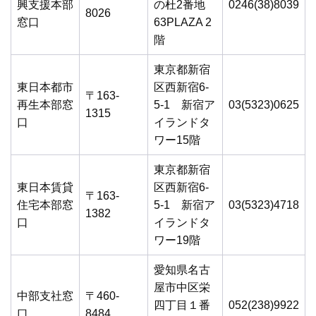
興支援本部
の杜2番地
0246(38)8039
8026
窓口
63PLAZA 2
階
東京都新宿
東日本都市
区西新宿6-
〒163-
再生本部窓
5-1 新宿ア
03(5323)0625
1315
口
イランドタ
ワー15階
東京都新宿
東日本賃貸
区西新宿6-
〒163-
住宅本部窓
5-1 新宿ア
03(5323)4718
1382
口
イランドタ
ワー19階
愛知県名古
屋市中区栄
中部支社窓
〒460-
四丁目１番
052(238)9922
口
8484