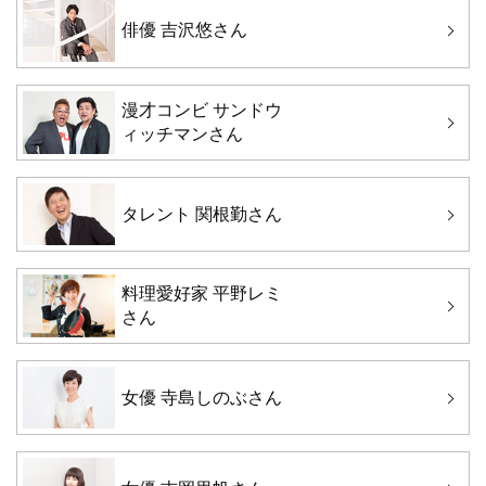
俳優 吉沢悠さん
漫才コンビ サンドウ
ィッチマンさん
タレント 関根勤さん
料理愛好家 平野レミ
さん
女優 寺島しのぶさん