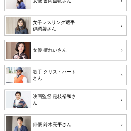
女優 吉岡里帆さん
女子レスリング選手
伊調馨さん
女優 檀れいさん
歌手 クリス・ハート
さん
映画監督 是枝裕和さ
ん
俳優 鈴木亮平さん