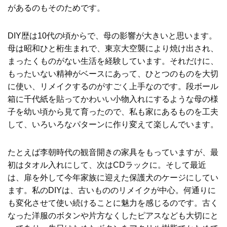
があるのもそのためです。
DIY歴は10代の頃からで、母の影響が大きいと思います。
母は昭和ひと桁生まれで、東京大空襲により焼け出され、
まったくものがない生活を経験しています。それだけに、
もったいない精神がベースにあって、ひとつのものを大切
に使い、リメイクするのがすごく上手なのです。段ボール
箱に千代紙を貼ってかわいい小物入れにするような母の様
子を幼い頃から見て育ったので、私も家にあるものを工夫
して、いろいろなパターンに作り変えて楽しんでいます。
たとえば李朝時代の観音開きの家具をもっていますが、最
初はタオル入れにして、次はCDラックに。そして最近
は、扉を外して今年家族に迎えた保護犬のケージにしてい
ます。私のDIYは、古いもののリメイクが中心。何通りに
も変化させて使い続けることに魅力を感じるのです。古く
なった洋服のボタンや片方なくしたピアスなども大切にと