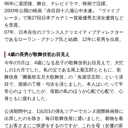
96年に退団後、舞台、テレビドラマ、映画で活躍。
2003年公開の映画『赤目四十八瀧心中未遂』『ヴァイブ
レータ』で第27回日本アカデミー賞最優秀主演女優賞など
を受賞。
07年、日本在住のフランス人クリエイティブディレクター
であるローラン・グナシア氏と結婚、12年に長男を出産。
4歳の長男が歌舞伎初お目見え
今年の5月は、4歳になる息子の歌舞伎初お目見えで、大忙
しの1カ月でした。私の父である尾上菊五郎とともに、歌
舞伎座「團菊祭五月大歌舞伎」の「魚屋宗五郎」という演
目で、酒屋の丁稚・与吉を演じました。本人はいたって平
常心のようでしたが、母親の私のほうが心配で心配で、心
身ともに疲れました。
公演期間中は、1泊3日の弾丸ツアーでカンヌ国際映画祭に
出席したのを除き、毎日歌舞伎座に通いました。着物を着
てお客さまにご挨拶をするのですが、これを母（女優の富