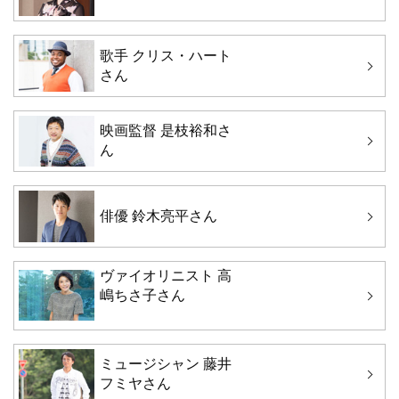
歌手 クリス・ハート
さん
映画監督 是枝裕和さ
ん
俳優 鈴木亮平さん
ヴァイオリニスト 高
嶋ちさ子さん
ミュージシャン 藤井
フミヤさん