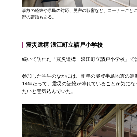
事故の経緯や県民の対応、災害の影響など、コーナーごと
部の講話もある。
震災遺構 浪江町立請戸小学校
続いて訪れた「震災遺構 浪江町立請戸小学校」で
参加した学生のなかには、昨年の能登半島地震の震
14年たって、震災の記憶が薄れていることが気に
たいと意気込んでいた。