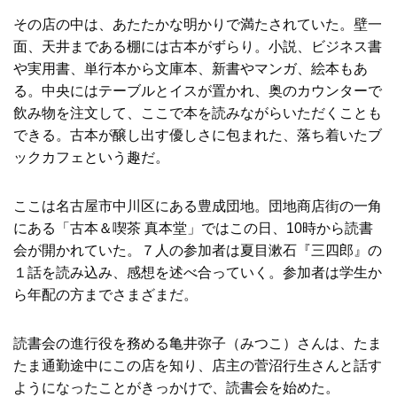
その店の中は、あたたかな明かりで満たされていた。壁一
面、天井まである棚には古本がずらり。小説、ビジネス書
や実用書、単行本から文庫本、新書やマンガ、絵本もあ
る。中央にはテーブルとイスが置かれ、奥のカウンターで
飲み物を注文して、ここで本を読みながらいただくことも
できる。古本が醸し出す優しさに包まれた、落ち着いたブ
ックカフェという趣だ。
ここは名古屋市中川区にある豊成団地。団地商店街の一角
にある「古本＆喫茶 真本堂」ではこの日、10時から読書
会が開かれていた。７人の参加者は夏目漱石『三四郎』の
１話を読み込み、感想を述べ合っていく。参加者は学生か
ら年配の方までさまざまだ。
読書会の進行役を務める亀井弥子（みつこ）さんは、たま
たま通勤途中にこの店を知り、店主の菅沼行生さんと話す
ようになったことがきっかけで、読書会を始めた。