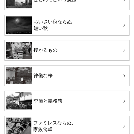
ちいさい秋ならぬ、
短い秋
授かるもの
律儀な桜
季節と義務感
ファミレスならぬ、
家族食卓