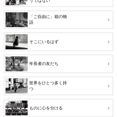
うではない
「ご自由に」箱の物
語
そこにいるはず
年長者の友だち
世界をひとつ多く持
つ
ものに心を分ける