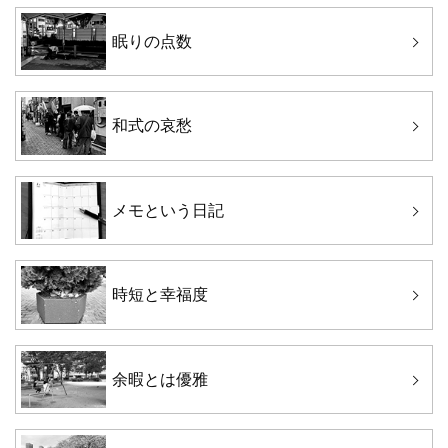
眠りの点数
和式の哀愁
メモという日記
時短と幸福度
余暇とは優雅