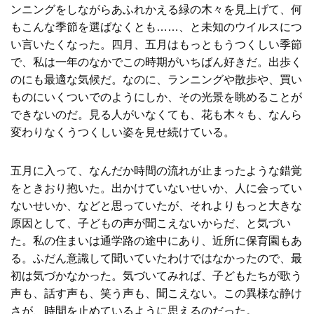
ンニングをしながらあふれかえる緑の木々を見上げて、何
もこんな季節を選ばなくとも……、と未知のウイルスにつ
い言いたくなった。四月、五月はもっともうつくしい季節
で、私は一年のなかでこの時期がいちばん好きだ。出歩く
のにも最適な気候だ。なのに、ランニングや散歩や、買い
ものにいくついでのようにしか、その光景を眺めることが
できないのだ。見る人がいなくても、花も木々も、なんら
変わりなくうつくしい姿を見せ続けている。
五月に入って、なんだか時間の流れが止まったような錯覚
をときおり抱いた。出かけていないせいか、人に会ってい
ないせいか、などと思っていたが、それよりもっと大きな
原因として、子どもの声が聞こえないからだ、と気づい
た。私の住まいは通学路の途中にあり、近所に保育園もあ
る。ふだん意識して聞いていたわけではなかったので、最
初は気づかなかった。気づいてみれば、子どもたちが歌う
声も、話す声も、笑う声も、聞こえない。この異様な静け
さが、時間を止めているように思えるのだった。