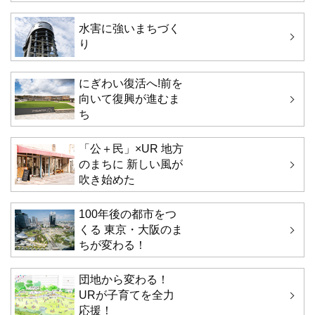
水害に強いまちづく
り
にぎわい復活へ!前を
向いて復興が進むま
ち
「公＋民」×UR 地方
のまちに 新しい風が
吹き始めた
100年後の都市をつ
くる 東京・大阪のま
ちが変わる！
団地から変わる！
URが子育てを全力
応援！