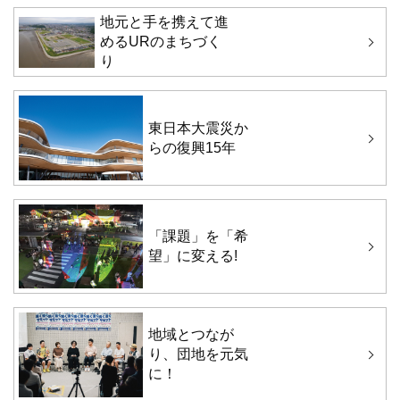
地元と手を携えて進
めるURのまちづく
り
東日本大震災か
らの復興15年
「課題」を「希
望」に変える!
地域とつなが
り、団地を元気
に！