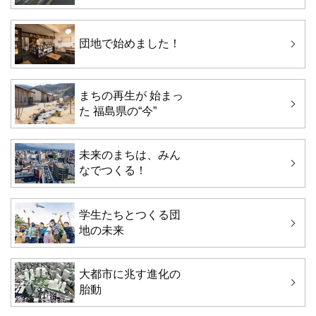
団地で始めました！
まちの再生が 始まっ
た 福島県の“今”
未来のまちは、みん
なでつくる！
学生たちとつくる団
地の未来
大都市に兆す進化の
胎動