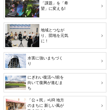
「課題」を「希
望」に変える!
地域とつなが
り、団地を元気
に！
水害に強いまちづく
り
にぎわい復活へ!前を
向いて復興が進むま
ち
「公＋民」×UR 地方
のまちに 新しい風が