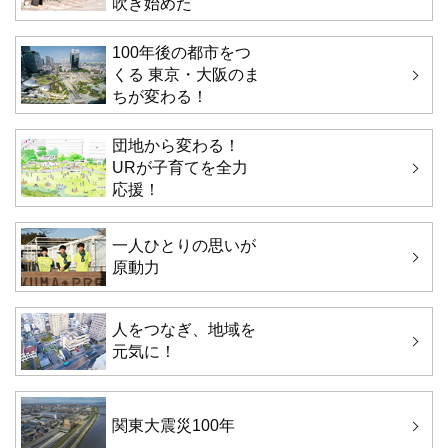
吹き始めた
100年後の都市をつ
くる 東京・大阪のま
ちが変わる！
団地から変わる！
URが子育てを全力
応援！
一人ひとりの思いが
原動力
人をつなぎ、地域を
元気に！
関東大震災100年