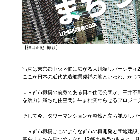
【福田正紀=撮影】
写真は東京都中央区佃に広がる大川端リバーシティ2
ここが日本の近代的造船業発祥の地といわれ、かつ
ＵＲ都市機構の前身である日本住宅公団が、三井不動
を活力に満ちた住空間に生まれ変わらせるプロジェ
そして今、タワーマンションが整然と立ち並ぶリバ
ＵＲ都市機構はこのような都市の再開発と団地建設
暮らすまちを見つめてきたUR都市機構の歩みと、