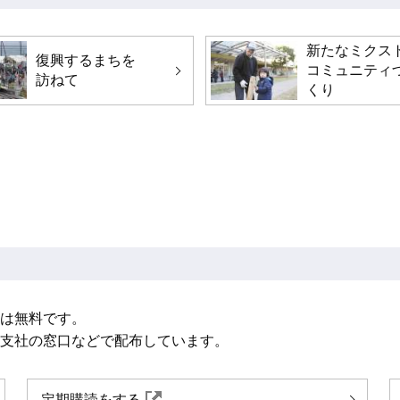
新たなミクス
復興するまちを
コミュニティ
訪ねて
くり
読は無料です。
、支社の窓口などで配布しています。
定期購読をする