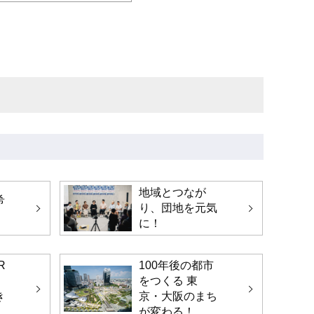
)
地域とつなが
希
り、団地を元気
に！
R
100年後の都市
をつくる 東
き
京・大阪のまち
が変わる！