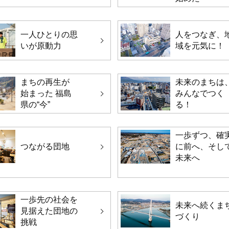
一人ひとりの思
人をつなぎ、
いが原動力
域を元気に！
まちの再生が
未来のまちは
始まった 福島
みんなでつく
県の“今”
る！
一歩ずつ、確
つながる団地
に前へ、そし
未来へ
一歩先の社会を
未来へ続くま
見据えた団地の
づくり
挑戦