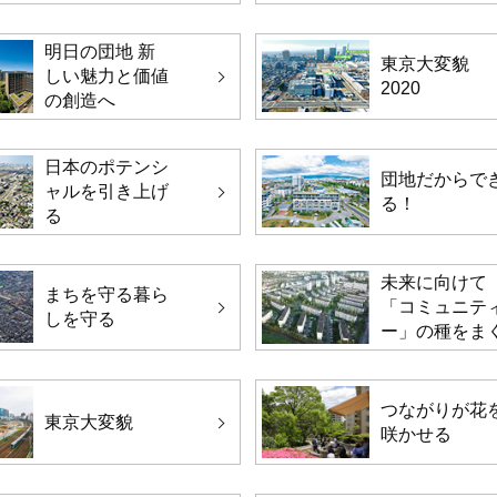
明日の団地 新
東京大変貌
しい魅力と価値
2020
の創造へ
日本のポテンシ
団地だからで
ャルを引き上げ
る！
る
未来に向けて
まちを守る暮ら
「コミュニテ
しを守る
ー」の種をま
つながりが花
東京大変貌
咲かせる