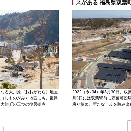
スがある 福島県双葉
となる大川原（おおがわら）地区
2022（令和4）年8月30日
上（しものがみ）地区にも、復興
月5日には双葉駅前に双葉町役
。大熊町の三つの復興拠点
戻り始め、新たな一歩を踏み出