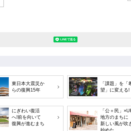
LINEで送る(別ウィンドウで開きます
東日本大震災か
「課題」を「
らの復興15年
望」に変える!
にぎわい復活
「公＋民」×U
へ!前を向いて
地方のまちに
復興が進むまち
新しい風が吹
始めた