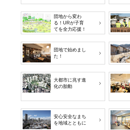
団地から変わ
る！URが子育
てを全力応援！
団地で始めまし
た！
大都市に兆す進
化の胎動
安心安全なまち
を地域とともに