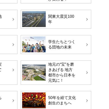
地
関東大震災100
年
、
学生たちとつく
る団地の未来
実
地元の“宝”を磨
て
きあげる 地方
都市から日本を
元気に！
ち
50年を経て文化
創生のまちへ