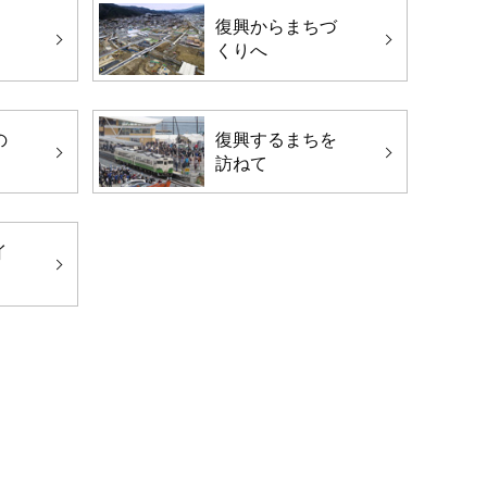
復興からまちづ
くりへ
の
復興するまちを
訪ねて
イ