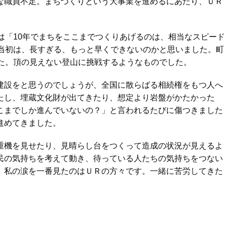
な職員不足。まちづくりという大事業を進めるにあたり、ＵＲ
は「10年でまちをここまでつくりあげるのは、相当なスピード
た当初は、長すぎる、もっと早くできないのかと思いました。町
った。頂の見えない登山に挑戦するようなものでした。
建設をと思うのでしょうが、全国に散らばる相続権をもつ人へ
たし、埋蔵文化財が出てきたり、想定より岩盤がかたかった
こまでしか進んでいないの？」と言われるたびに傷つきました
進めてきました。
重機を見せたり、見晴らし台をつくって造成の状況が見えるよ
民の気持ちを考えて動き、待っている人たちの気持ちをつない
、私の涙を一番見たのはＵＲの方々です。一緒に苦労してきた