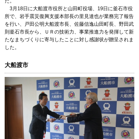
た。
3月18日に大船渡市役所と山田町役場、19日に釜石市役
所で、岩手震災復興支援本部長の里見達也が業務完了報告
を行い、戸田公明大船渡市長、佐藤信逸山田町長、野田武
則釜石市長から、ＵＲの技術力、事業推進力を発揮して新
たなまちづくりに寄与したことに対し感謝状が贈呈されま
した。
大船渡市