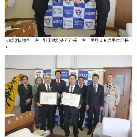
＜感謝状贈呈 左：野田武則釜石市長 右：里見ＵＲ岩手本部長
＞