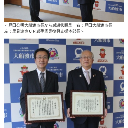
＜戸田公明大船渡市長から感謝状贈呈 右：戸田大船渡市長
左：里見達也ＵＲ岩手震災復興支援本部長＞