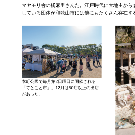
マヤモリ舎の橘麻里さんだ。江戸時代に大地主から
している団体が和歌山市には他にもたくさん存在す
本町公園で毎月第2日曜日に開催される
「てとこと市」。12月は50店以上の出店
があった。