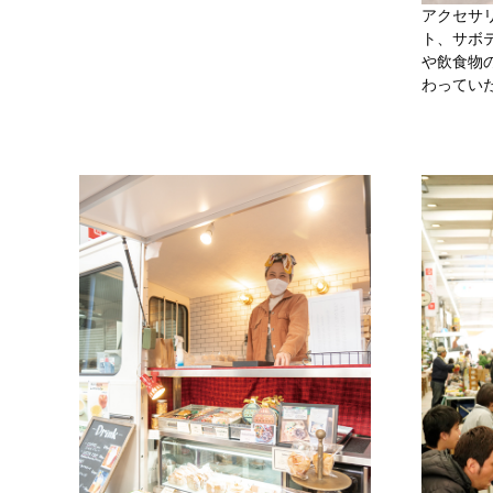
アクセサ
ト、サボ
や飲食物
わってい