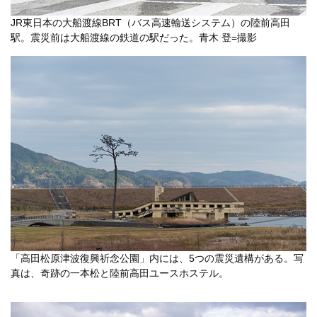
JR東日本の大船渡線BRT（バス高速輸送システム）の陸前高田
駅。震災前は大船渡線の鉄道の駅だった。青木 登=撮影
「高田松原津波復興祈念公園」内には、5つの震災遺構がある。写
真は、奇跡の一本松と陸前高田ユースホステル。