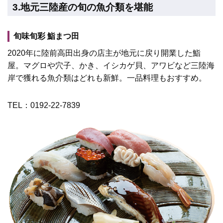
3.地元三陸産の旬の魚介類を堪能
旬味旬彩 鮨まつ田
2020年に陸前高田出身の店主が地元に戻り開業した鮨
屋。マグロや穴子、かき、イシカゲ貝、アワビなど三陸海
岸で獲れる魚介類はどれも新鮮。一品料理もおすすめ。
TEL：0192-22-7839