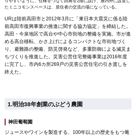
りやすいように、住棟をつなぐ回廊を2階に設け、屋内外に設置し
たミニコモンスペースは、居住者の交流の場になっている。
URは陸前高田市と2012年3月に「東日本大震災に係る陸
前高田市復興事業の推進に関する協力協定」を締結した。
高田・今泉地区で高台や中心市街地の整備を実施。市が進
める高台移転、かさ上げによるコンパクトな市街地づく
り、避難路の整備、防災啓発など、多重防御による減災ま
ちづくりを推進した。災害公営住宅整備事業は2016年度
に完了し、市内6カ所269戸の災害公営住宅の引き渡しを
終えた。
1.明治38年創業のぶどう農園
神田葡萄園
ジュースやワインを製造する、100年以上の歴史をもつ葡