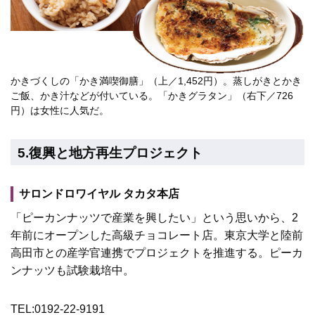
かきづくしの「かき満喫御膳」（上／1,452円）。蒸しがきとかき
ご飯、かき汁などが付いている。「かきグラタン」（右下／726
円）は女性に人気だ。
5.復興と地方再生プロジェクト
サロンドロワイヤル タカタ本店
「ピーカンナッツで産業を興したい」という思いから、2
年前にオープンした高級チョコレート店。東京大学と陸前
高田市との産学官連携でプロジェクトを推進する。ピーカ
ンナッツも試験栽培中。
TEL:0192-22-9191