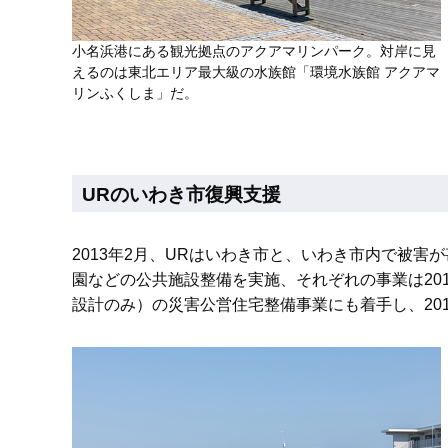
小名浜港にある観光拠点のアクアマリンパーク。対岸に見
えるのは東北エリア最大級の水族館「環境水族館 アクアマ
リンふくしま」だ。
URのいわき市復興支援
2013年2月、URはいわき市と、いわき市内で被
園などの公共施設整備を実施、それぞれの事業は20
設計のみ）の災害公営住宅整備事業にも着手し、201