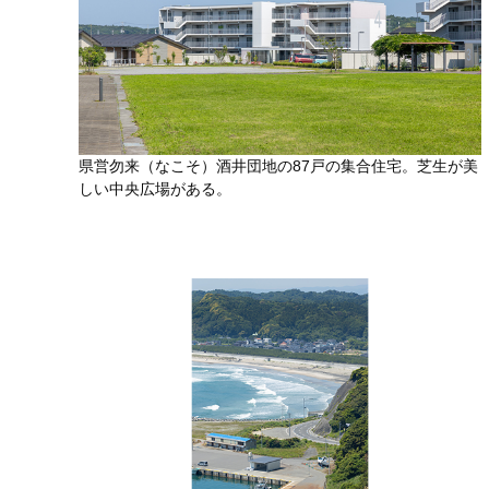
県営勿来（なこそ）酒井団地の87戸の集合住宅。芝生が美
しい中央広場がある。