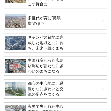
こす舞台に
多世代が育む”循環
型”のまち
キャンパス跡地に完
成した地域と共に育
ち、未来へ続くまち
生まれ変わった広島
駅周辺が新たなにぎ
わいのまちになる
都心の中心地に、緑
豊かなにぎわいと交
流の拠点をつくる
火災で失われた中心