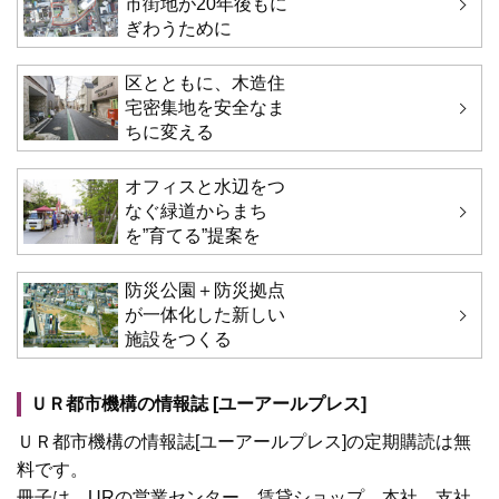
市街地が20年後もに
ぎわうために
区とともに、木造住
宅密集地を安全なま
ちに変える
オフィスと水辺をつ
なぐ緑道からまち
を”育てる”提案を
防災公園＋防災拠点
が一体化した新しい
施設をつくる
ＵＲ都市機構の情報誌 [ユーアールプレス]
ＵＲ都市機構の情報誌[ユーアールプレス]の定期購読は無
料です。
冊子は、URの営業センター、賃貸ショップ、本社、支社