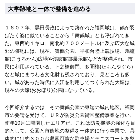
大学跡地と一体で整備を進める
１６０７年、黒田長政によって築かれた福岡城は、鶴が羽
ばたく姿に似ていることから「舞鶴城」とも呼ばれてき
た。東西約１キロ、南北約７００メートルに及ぶ広大な城
郭の跡地には、現在、舞鶴公園、平和台陸上競技場、鴻臚
館(こうろかん)広場や鴻臚館跡展示館などが整備され、市
民に利用されている。下之橋御門、多聞櫓(たもんやぐら)
など城にまつわる文化財も残されており、見どころも多
い。城があった時代に入江を利用してつくられた大堀は、
現在の大濠(おおほり)公園になっている。
今回紹介するのは、その舞鶴公園の東端の城内地区。福岡
市の要請を受けて、ＵＲが防災公園街区整備事業を行い、
昨年10月に開園したエリアだ。これは防災機能の強化を目
的として、公園と市街地の整備を一体的に行う事業で、具
体的には約３００台収容可能な駐車場とテニスコートを整