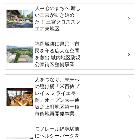
人中心のまちへ 新し
い三宮が動き始め
た！ 三宮クロススク
エア東地区
福岡城跡に県民・市
民を守る広大な空間
を創出 城内地区防災
公園街区整備事業
人をつなぐ、未来へ
の懸け橋「米百俵プ
レイス ミライエ長
岡」オープン大手通
坂之上町地区第一種
市街地再開発事業
モノレール経塚駅前
にヘルシーパークを