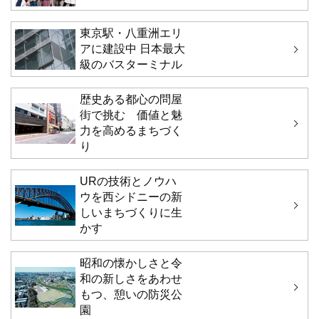
東京駅・八重洲エリ
アに建設中 日本最大
級のバスターミナル
歴史ある都心の問屋
街で挑む 価値と魅
力を高めるまちづく
り
URの技術とノウハ
ウを西シドニーの新
しいまちづくりに生
かす
昭和の懐かしさと令
和の新しさをあわせ
もつ、憩いの防災公
園