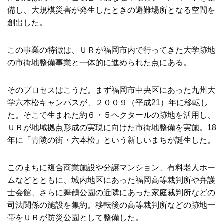
備し、大規模災害が発生したときの避難場所となる空間を
創出した。
この事業の特徴は、ＵＲが福岡市内で行ってきた大学跡地
の市街地整備事業と一体的に進められた点にある。
そのプロセスはこうだ。まず福岡市中央区にあった九州大
学六本松キャンパスが、２００９（平成21）年に移転し
た。そこで生まれた約６・５ヘクタールの跡地を活用し、
ＵＲが地域拠点形成の実現に向けた市街地整備を実施。18
年に「青陵の街・六本松」という新しいまちが誕生した。
このまちに複合商業施設や分譲マンション、有料老人ホー
ムなどとともに、城内地区にあった福岡高等裁判所や弁護
士会館、さらに舞鶴公園の近隣にあった家庭裁判所などの
司法関係の施設を集約。移転後の高等裁判所などの跡地一
帯をＵＲが防災公園として整備した。