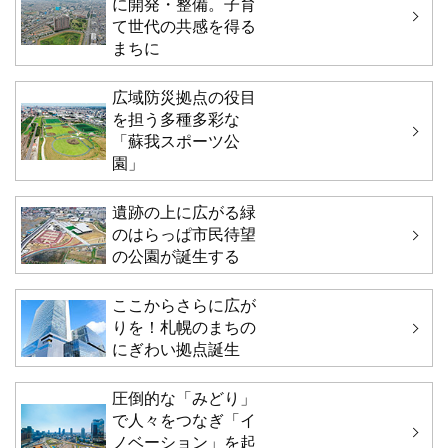
に開発・整備。子育
て世代の共感を得る
まちに
広域防災拠点の役目
を担う多種多彩な
「蘇我スポーツ公
園」
遺跡の上に広がる緑
のはらっぱ市民待望
の公園が誕生する
ここからさらに広が
りを！札幌のまちの
にぎわい拠点誕生
圧倒的な「みどり」
で人々をつなぎ「イ
ノベーション」を起