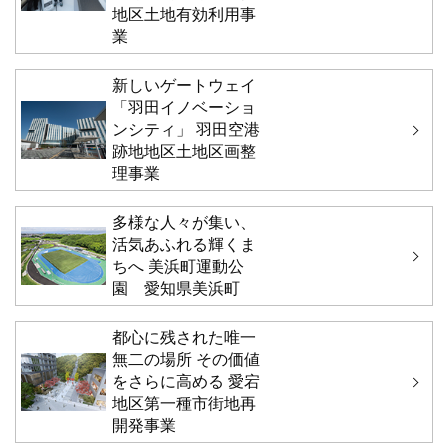
地区土地有効利用事
業
新しいゲートウェイ
「羽田イノベーショ
ンシティ」 羽田空港
跡地地区土地区画整
理事業
多様な人々が集い、
活気あふれる輝くま
ちへ 美浜町運動公
園 愛知県美浜町
都心に残された唯一
無二の場所 その価値
をさらに高める 愛宕
地区第一種市街地再
開発事業