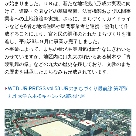
が始まりました。ＵＲは、新たな地域拠点形成の実現に向
けて、道路・公園などの基盤整備、法曹機関および民間事
業者への土地譲渡を実施。さらに、まちづくりガイドライ
ンなどを6者と地域住民や民間事業者と連携・協働して作
成することにより、官と民の調和のとれたまちづくりを推
進し、平成28年９月に事業が完了しました。
本事業によって、まちの状況や雰囲気は新たなにぎわいを
みせていますが、地区内には九大の頃からある樹木や「青
陵乱舞の像」などの九大の歴史を残しており、文教のまち
の歴史を継承したまちなみも形成されています。
WEB UR PRESS vol.53 URのまちづくり最前線 第7回/
九州大学六本松キャンパス跡地地区