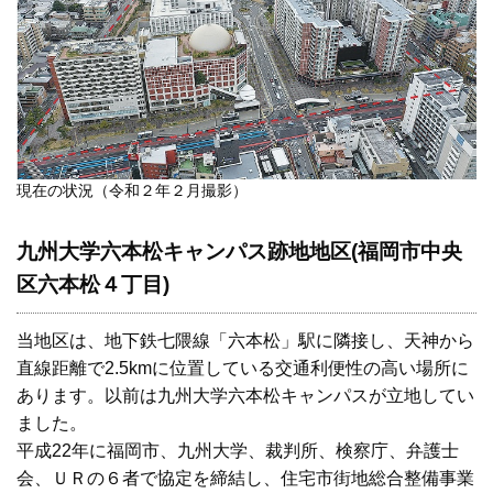
現在の状況（令和２年２月撮影）
九州大学六本松キャンパス跡地地区(福岡市中央
区六本松４丁目)
当地区は、地下鉄七隈線「六本松」駅に隣接し、天神から
直線距離で2.5kmに位置している交通利便性の高い場所に
あります。以前は九州大学六本松キャンパスが立地してい
ました。
平成22年に福岡市、九州大学、裁判所、検察庁、弁護士
会、ＵＲの６者で協定を締結し、住宅市街地総合整備事業