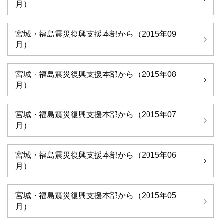
月）
宮城・福島震災復興支援本部から（2015年09
月）
宮城・福島震災復興支援本部から（2015年08
月）
宮城・福島震災復興支援本部から（2015年07
月）
宮城・福島震災復興支援本部から（2015年06
月）
宮城・福島震災復興支援本部から（2015年05
月）