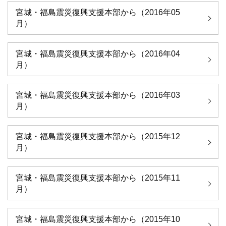
宮城・福島震災復興支援本部から（2016年05
月）
宮城・福島震災復興支援本部から（2016年04
月）
宮城・福島震災復興支援本部から（2016年03
月）
宮城・福島震災復興支援本部から（2015年12
月）
宮城・福島震災復興支援本部から（2015年11
月）
宮城・福島震災復興支援本部から（2015年10