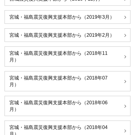
宮城・福島震災復興支援本部から（2019年3月）
宮城・福島震災復興支援本部から（2019年2月）
宮城・福島震災復興支援本部から（2018年11
月）
宮城・福島震災復興支援本部から（2018年07
月）
宮城・福島震災復興支援本部から（2018年06
月）
宮城・福島震災復興支援本部から（2018年04
月）