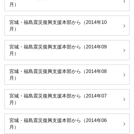
月）
宮城・福島震災復興支援本部から（2014年10
月）
宮城・福島震災復興支援本部から（2014年09
月）
宮城・福島震災復興支援本部から（2014年08
月）
宮城・福島震災復興支援本部から（2014年07
月）
宮城・福島震災復興支援本部から（2014年06
月）