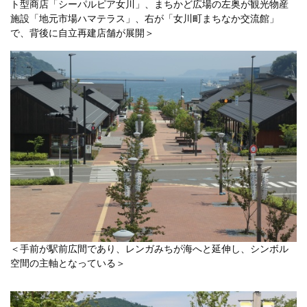
ト型商店「シーパルピア女川」、まちかど広場の左奥が観光物産
施設「地元市場ハマテラス」、右が「女川町まちなか交流館」
で、背後に自立再建店舗が展開＞
＜手前が駅前広間であり、レンガみちが海へと延伸し、シンボル
空間の主軸となっている＞