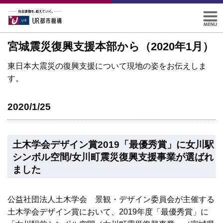
宮城震災復興支援本部から（2020年1月）
東日本大震災の復興支援について現地の姿をお伝えしま
す。
2020/1/25
土木学会デザイン賞2019「最優秀賞」に女川駅
シンボル空間/女川町震災復興支援事業が選ばれ
ました
公益社団法人土木学会 景観・デザイン委員会が主催する
土木学会デザイン賞において、2019年度「最優秀賞」に