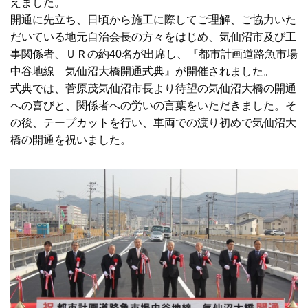
えました。
開通に先立ち、日頃から施工に際してご理解、ご協力いた
だいている地元自治会長の方々をはじめ、気仙沼市及び工
事関係者、ＵＲの約40名が出席し、『都市計画道路魚市場
中谷地線 気仙沼大橋開通式典』が開催されました。
式典では、菅原茂気仙沼市長より待望の気仙沼大橋の開通
への喜びと、関係者への労いの言葉をいただきました。そ
の後、テープカットを行い、車両での渡り初めで気仙沼大
橋の開通を祝いました。