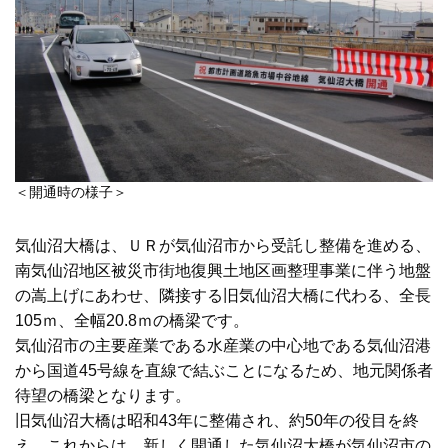
＜開通時の様子＞
気仙沼大橋は、ＵＲが気仙沼市から受託し整備を進める、
南気仙沼地区被災市街地復興土地区画整理事業に伴う地盤
の嵩上げにあわせ、隣接する旧気仙沼大橋に代わる、全長
105ｍ、全幅20.8ｍの橋梁です。
気仙沼市の主要産業である水産業の中心地である気仙沼港
から国道45号線を直線で結ぶことになるため、地元関係者
待望の橋梁となります。
旧気仙沼大橋は昭和43年に整備され、約50年の役目を終
え、これからは、新しく開通した気仙沼大橋が気仙沼市の