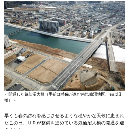
＜開通した気仙沼大橋（手前は整備が進む南気仙沼地区、右は旧
橋）＞
早くも春の訪れを感じさせるような穏やかな天候に恵まれ
たこの日、ＵＲが整備を進めている気仙沼大橋の開通を迎