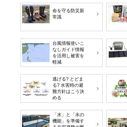
命を守る防災新
常識
台風情報使いこ
なしガイド情報
を活用し被害を
軽減
逃げる? とどま
る? 水害時の避
難方針はこう決
める
「水」と「水の
機能」を準備す