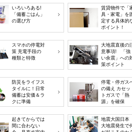
いろいろある!
賃貸物件で「
「備蓄ごはん」
具・家電」を
の選び方
定する具体的
ポイント！
スマホの停電対
大地震直後の
策 充電手段の
意事項! 「強
種類と特徴
い余震」への
策ポイント
防災をライフス
停電・停ガス
タイルに！日常
の備え カセッ
備蓄は安価＆ラ
トガスで「熱
クに準備
源」を確保
起きてからでは
地震大国日本
間に合わない
大地震発生で