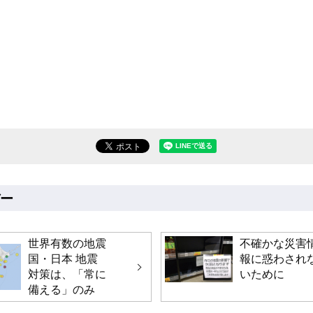
LINEで送る(別ウィンドウで開
バー
世界有数の地震
不確かな災害
国・日本 地震
報に惑わされ
対策は、「常に
いために
備える」のみ