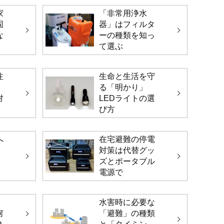
家
「非常用浄水
固
器」はフィルタ
な
ーの種類を知っ
て選ぶ
注
生命と生活を守
る「明かり」
対
LEDライトの選
び方
へ
在宅避難の停電
対策は代替グッ
ズとポータブル
電源で
水害時に必要な
何
「避難」の種類