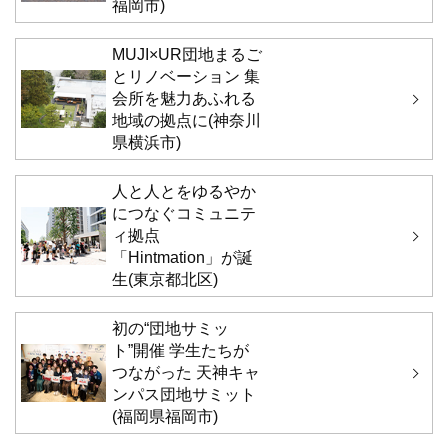
福岡市)
MUJI×UR団地まるご
とリノベーション 集
会所を魅力あふれる
地域の拠点に(神奈川
県横浜市)
人と人とをゆるやか
につなぐコミュニテ
ィ拠点
「Hintmation」が誕
生(東京都北区)
初の“団地サミッ
ト”開催 学生たちが
つながった 天神キャ
ンパス団地サミット
(福岡県福岡市)