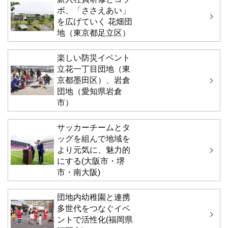
ボ、「ささえあい」
を広げていく 花畑団
地（東京都足立区）
楽しい防災イベント
立花一丁目団地（東
京都墨田区）、岩倉
団地（愛知県岩倉
市）
サッカーチームとタ
ッグを組んで地域を
より元気に、魅力的
にする(大阪市・堺
市・南大阪)
団地内幼稚園と連携
多世代をつなぐイベ
ントで活性化(福岡県