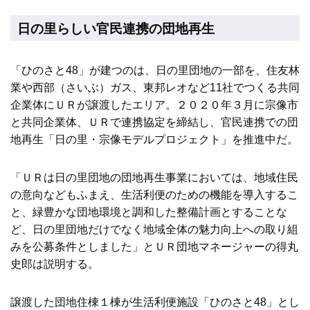
日の里らしい官民連携の団地再生
「ひのさと48」が建つのは、日の里団地の一部を、住友林
業や西部（さいぶ）ガス、東邦レオなど11社でつくる共同
企業体にＵＲが譲渡したエリア。２０２０年３月に宗像市
と共同企業体、ＵＲで連携協定を締結し、官民連携での団
地再生「日の里・宗像モデルプロジェクト」を推進中だ。
「ＵＲは日の里団地の団地再生事業においては、地域住民
の意向などもふまえ、生活利便のための機能を導入するこ
と、緑豊かな団地環境と調和した整備計画とすることな
ど、日の里団地だけでなく地域全体の魅力向上への取り組
みを公募条件としました」とＵＲ団地マネージャーの得丸
史郎は説明する。
譲渡した団地住棟１棟が生活利便施設「ひのさと48」とし