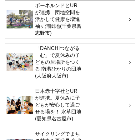
ボーネルンドとUR
が連携 団地空間を
活かして健康を増進
袖ヶ浦団地(千葉県習
志野市)
「DANCHIつながる
ーむ」で夏休みの子
どもの居場所をつく
る 南港ひかりの団地
(大阪府大阪市)
日本赤十字社とUR
が連携。夏休みに子
どもが安心して過ご
せる場を！ 水草団地
(愛知県名古屋市)
サイクリングでまち