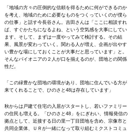
「地域の方々の圧倒的な信頼を得るために何ができるのか
を考え、地域のために必要なものをつくっていくのが僕ら
の仕事」と話す今長谷さん。吉田さんは「ここに相談すれ
ば、すぐかたちになるよね、という空気感を大事にしてい
ます。そして、まずは一度やってみて検討する。その結
果、風景が変わっていく。関わる人が増え、企画が出やす
い豊かな場にしておくことが大事だと思っています」と。
そんなパイオニアの２人が口を揃えるのが、団地との関係
性だ。
「この緑豊かな団地の環境があり、団地に住んでいる方が
来てくれることで、ひのさと48は存在しています」
秋からは戸建て住宅の入居がスタートし、若いファミリー
の住民も増える。「ひのさと48」をにぎわい、情報発信の
拠点として、近接する日の里一丁目団地を含め、宗像市と
共同企業体、ＵＲが一緒になって取り組むミクストコミュ