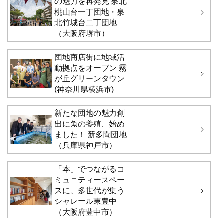
の魅力を再発見 泉北
桃山台一丁団地・泉
北竹城台二丁団地
（大阪府堺市）
団地商店街に地域活
動拠点をオープン 霧
が丘グリーンタウン
(神奈川県横浜市)
新たな団地の魅力創
出に魚の養殖、始め
ました！ 新多聞団地
（兵庫県神戸市）
「本」でつながるコ
ミュニティースペー
スに、多世代が集う
シャレール東豊中
（大阪府豊中市）