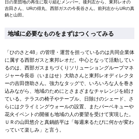
日の里団地の再生に取り組むメンバー。後列左から、東邦レオの
吉田さん、URの得丸、西部ガスの今長谷さん。前列左からURの真
鍋と山田。
地域に必要なものをまずはつくってみる
「ひのさと48」の管理・運営を担っているのは共同企業体
に属する西部ガスと東邦レオだ。中心となって活動してい
るのは、西部ガスまちづくりソリューショングループマネ
ジャー今長谷（いまはせ）大助さんと東邦レオディレクタ
ーの吉田啓助さん。強力なタッグで、いろいろな人を巻き
込みながら、地域のためにとさまざまなチャレンジを続け
ている。テラスの椅子やテーブル、日除けのシェード、さ
らにはクライミングウォールの設置、またバーベキューや
花火イベントの開催も地域の人の要望を受けて実現した。
ＵＲの山田悠介と真鍋皓平は「毎週来るたびに何かが変わ
っていて楽しみ」と言う。