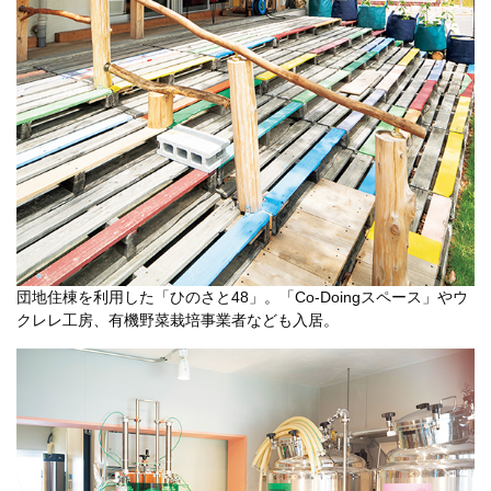
団地住棟を利用した「ひのさと48」。「Co-Doingスペース」やウ
クレレ工房、有機野菜栽培事業者なども入居。