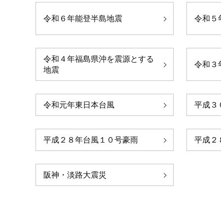
令和６年能登半島地震
令和５
令和４年福島県沖を震源とする
令和３
地震
令和元年東日本台風
平成３
平成２８年台風１０号豪雨
平成２
阪神・淡路大震災