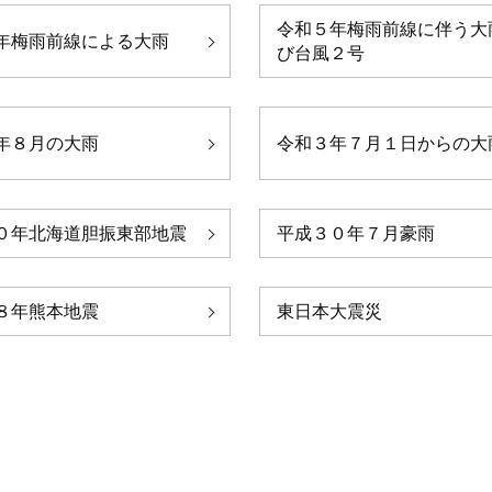
令和５年梅雨前線に伴う大
年梅雨前線による大雨
び台風２号
年８月の大雨
令和３年７月１日からの大
０年北海道胆振東部地震
平成３０年７月豪雨
８年熊本地震
東日本大震災