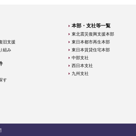
本部・支社等一覧
東北震災復興支援本部
復旧支援
東日本都市再生本部
り組み
東日本賃貸住宅本部
中部支社
件
西日本支社
九州支社
探す
問