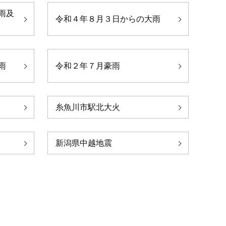
雨及
令和４年８月３日からの大雨
雨
令和２年７月豪雨
糸魚川市駅北大火
新潟県中越地震