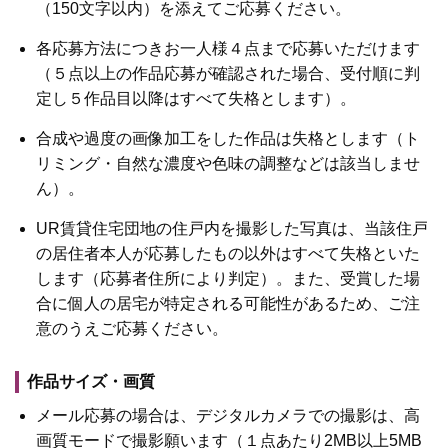
（150文字以内）を添えてご応募ください。
各応募方法につきお一人様４点まで応募いただけます
（５点以上の作品応募が確認された場合、受付順に判
定し５作品目以降はすべて失格とします）。
合成や過度の画像加工をした作品は失格とします（ト
リミング・自然な濃度や色味の調整などは該当しませ
ん）。
UR賃貸住宅団地の住戸内を撮影した写真は、当該住戸
の居住者本人が応募したもの以外はすべて失格といた
します（応募者住所により判定）。また、受賞した場
合に個人の居宅が特定される可能性があるため、ご注
意のうえご応募ください。
作品サイズ・画質
メール応募の場合は、デジタルカメラでの撮影は、高
画質モードで撮影願います（１点あたり2MB以上5MB