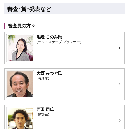
審査･賞･発表など
審査員の方々
池邊 このみ氏
(ランドスケープ プランナー)
大西 みつぐ氏
(写真家)
西田 司氏
(建築家)