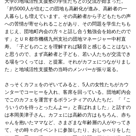
大学の地域活性支援塾の学生たちとの交流が始まった。
「約5000人が住むこの団地も高齢化が進み、高齢者の一
人暮らしも増えています。その高齢者から子どもたちの声
への苦情が寄せられることがあり、その問題を学生たちも
まじえ、団地町内会の方々と話し合う勉強会を始めたので
す」とＵＲ都市機構九州支社の団地マネージャー中村直
寿。「子どものことを理解すれば騒音と感じることはない
と思うので、まず高齢者と子ども、若い人たちが交流でき
る場をつくっては、と提案。それがカフェにつながりまし
た」と地域活性支援塾の当時のメンバーが振り返る。
さっそくカフェをのぞいてみると、5人の女性たちがカウ
ンターでコーヒーを入れ、客席を回っている。団地町内会
でこのカフェを運営するボランティアの人たちだ。「『こ
ういうのを待っとったんよー』と喜ばれました」と話すの
は本岡美津子さん。カフェには高齢の方はもちろん、赤ち
ゃんを抱いたママなど、さまざまな年齢層の人がやってき
て、その時々のイベントに参加したり、おしゃべりをした