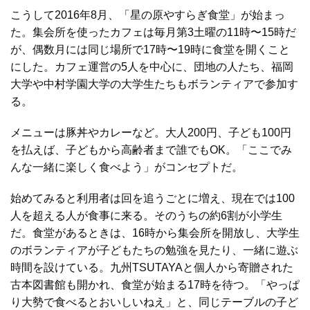
こうして2016年8月、「星の原やすらぎ食堂」が始まっ
た。集会所を使ったカフェは毎月第3土曜の11時〜15時だ
が、偶数月には同じ場所で17時〜19時に食堂を開くこと
にした。カフェ運営の5人を中心に、団地の人たち、福岡
大学や中村学園大学の大学生たちもボランティアで参加す
る。
メニューは豚丼やカレーなど。大人200円、子ども100円
を払えば、子どもから高齢者まで誰でもOK。「ここでみ
んな一緒に楽しく食べよう」がコンセプトだ。
始めてみると利用者は回を追うごとに増え、現在では100
人を超える人が食事に来る。そのうちの約6割が小学生
だ。食堂があるときは、16時から集会所を開放し、大学生
のボランティアが子どもたちの勉強を見たり、一緒に遊ぶ
時間を設けている。九州TSUTAYAと個人から寄贈された
古本図書館も開かれ、食堂が始まる17時を待つ。「やっぱ
り大勢で食べるとおいしいねえ」と、同じテーブルの子ど