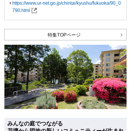
https://www.ur-net.go.jp/chintai/kyushu/fukuoka/90_0
790.html
特集TOPページ
みんなの庭でつながる
花壇から団地の新しいコミュニティーが生まれ