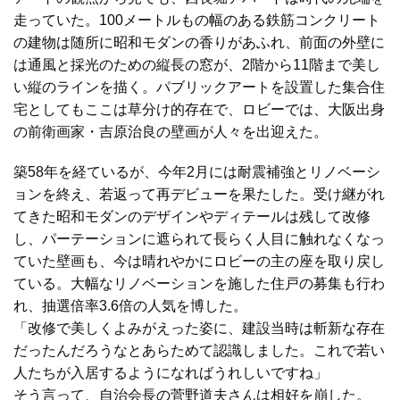
走っていた。100メートルもの幅のある鉄筋コンクリート
の建物は随所に昭和モダンの香りがあふれ、前面の外壁に
は通風と採光のための縦長の窓が、2階から11階まで美し
い縦のラインを描く。パブリックアートを設置した集合住
宅としてもここは草分け的存在で、ロビーでは、大阪出身
の前衛画家・吉原治良の壁画が人々を出迎えた。
築58年を経ているが、今年2月には耐震補強とリノベーシ
ョンを終え、若返って再デビューを果たした。受け継がれ
てきた昭和モダンのデザインやディテールは残して改修
し、パーテーションに遮られて長らく人目に触れなくなっ
ていた壁画も、今は晴れやかにロビーの主の座を取り戻し
ている。大幅なリノベーションを施した住戸の募集も行わ
れ、抽選倍率3.6倍の人気を博した。
「改修で美しくよみがえった姿に、建設当時は斬新な存在
だったんだろうなとあらためて認識しました。これで若い
人たちが入居するようになればうれしいですね」
そう言って、自治会長の菅野道夫さんは相好を崩した。