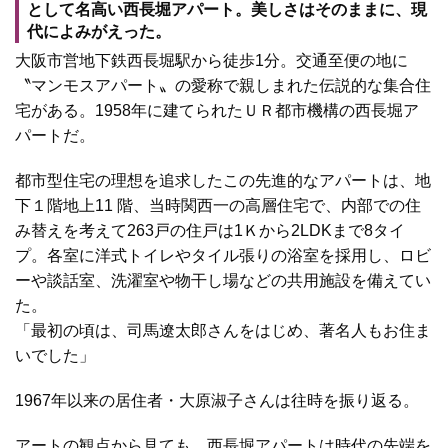
として名高い西長堀アパート。美しさはそのままに、現
代によみがえった。
大阪市営地下鉄西長堀駅から徒歩1分。交通至便の地に
〝マンモスアパート〟の愛称で親しまれた伝説的な集合住
宅がある。1958年に建てられたＵＲ都市機構の西長堀ア
パートだ。
都市型住宅の理想を追求したこの先進的なアパートは、地
下１階地上11 階、当時関西一の高層住宅で、内部での住
み替えを考えて263戸の住戸は1Ｋから2LDKまで8タイ
プ。各室に洋式トイレやタイル張りの浴室を採用し、ロビ
ーや談話室、洗濯室や物干し場などの共用施設を備えてい
た。
「最初の頃は、司馬遼太郎さんをはじめ、著名人もお住ま
いでした」
1967年以来の居住者・大原淑子さんは往時を振り返る。
アートの観点から見ても、西長堀アパートは時代の先端を