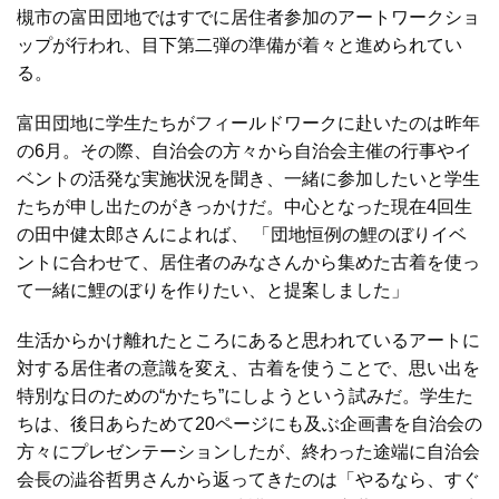
槻市の富田団地ではすでに居住者参加のアートワークショ
ップが行われ、目下第二弾の準備が着々と進められてい
る。
富田団地に学生たちがフィールドワークに赴いたのは昨年
の6月。その際、自治会の方々から自治会主催の行事やイ
ベントの活発な実施状況を聞き、一緒に参加したいと学生
たちが申し出たのがきっかけだ。中心となった現在4回生
の田中健太郎さんによれば、 「団地恒例の鯉のぼりイベ
ントに合わせて、居住者のみなさんから集めた古着を使っ
て一緒に鯉のぼりを作りたい、と提案しました」
生活からかけ離れたところにあると思われているアートに
対する居住者の意識を変え、古着を使うことで、思い出を
特別な日のための“かたち”にしようという試みだ。学生た
ちは、後日あらためて20ページにも及ぶ企画書を自治会の
方々にプレゼンテーションしたが、終わった途端に自治会
会長の澁谷哲男さんから返ってきたのは「やるなら、すぐ