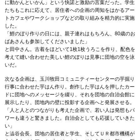
に動かんといかん」という快諾と激励の言葉だった。学生
たちもこれに応えて、居住者への企画の周知をはかるアー
トカフェやワークショップなどの取り組みを精力的に実施
した。
「鯉のぼり作りの日には、親子連れはもちろん、80歳のお
ばあさんも参加してくださいました」
と田中さん。古着をほどいて1枚1枚うろこを作り、配色を
考えて縫い合わせた美しい鯉のぼりは見事に団地の空を泳
いだ。
次なる企画は、玉川牧田コミュニティーセンターの芋掘り
行事に合わせた芋はん作り。創作した芋はんを押したカー
ドに団地へのメッセージを綴り、それを団地の自治会館に
展示したり、団地内の壁に投影する企画へと発展させる。
「人と人とのつながりも考えた企画で、若い人は発想もパ
ワーも違うと驚きました。自治会としても応援していきた
い」
と澁谷会長。団地の居住者と学生、そしてＵＲ都市機構が