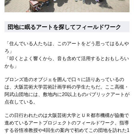
団地に眠るアートを探してフィールドワーク
「住んでいる人たちは、このアートをどう思ってはるんや
ろ」
「叩くとよく響くから、音も含めて活用するとおもしろい
かも」
ブロンズ造のオブジェを囲んで口々に語りあっているの
は、大阪芸術大学芸術計画学科の学生たちだ。ここ高槻・
阿武山団地には、敷地内に20以上ものパブリックアートが
点在している。
この日行われたのは大阪芸術大学とＵＲ都市機構が協働で
進めているアートプロジェクトのフィールドワーク。指導
する谷悟准教授や4回生の案内で初めてこの団地を訪れた1