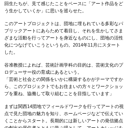
回生たちが、見て感じたことをベースに「アート作品をど
う生かしていくか」に思いを巡らせた。
このアートプロジェクトは、団地に埋もれている多彩なパ
ブリックアートにあらためて着目し、それを生かしてさま
ざまな活動を行ってアートを身近なものにし、団地の活性
化につなげていこうというもの。2014年11月にスタート
した。
谷准教授によれば、芸術計画学科の目的は、芸術文化のプ
ロデューサー役の育成にあるという。
「芸術と社会との関係をいかに構築するかがテーマですか
ら、このプロジェクトでもお住まいの方々とワークショッ
プを重ね、協働して取り組むことを目指しています」
まずは関西14団地でフィールドワークを行ってアートの視
点で見た団地の魅力を知り、ホームページなどで伝えてい
くことからスタート。長期的には新しいアートの発信拠点
の創出や居住者とともに学ぶ場として、アートカレッジを