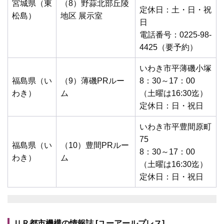
宮城県（東
（8）野蒜北部丘陵
定休日：土・日・祝
松島）
地区 展示室
日
電話番号：0225-98-
4425（要予約）
いわき市平薄磯小塚
福島県（い
（9）薄磯PRルー
8：30～17：00
わき）
ム
（土曜は16:30迄）
定休日：日・祝日
いわき市平豊間原町
75
福島県（い
（10）豊間PRルー
8：30～17：00
わき）
ム
（土曜は16:30迄）
定休日：日・祝日
ＵＲ都市機構の情報誌 [ユーアールプレス]