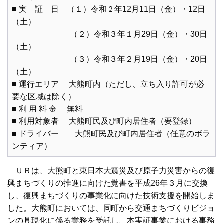
■ 実 証 日 （１）令和２年12月11日（金）・12日
（土）
（２）令和３年１月29日（金）・30日
（土）
（３）令和３年２月19日（金）・20日
（土）
■ 運行エリア 大熊町内（ただし、立ち入り許可が必
要な区域は除く）
■ 利 用 料 金 無料
■ 利用対象者 大熊町民及び町内居住者（要登録）
■ ドライバー 大熊町民及び町内居住者（任意のボラ
ンティア）
ＵＲは、大熊町と東日本大震災及び原子力災害からの復
興まちづくりの推進に向けた覚書を平成26年３月に交換
し、復興まちづくりの事業化に向けた技術支援を開始しま
した。大熊町においては、同町から交通まちづくりビジョ
ンの具現化に係る業務を受託し、本実証事業における事務