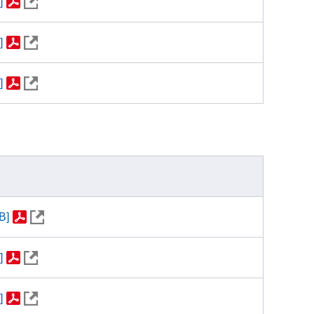
]
]
]
B]
]
]