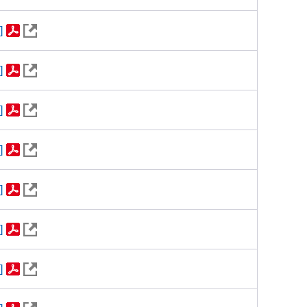
]
]
]
]
]
]
]