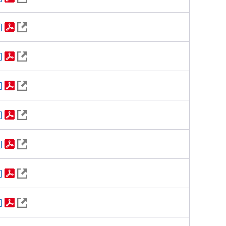
]
]
]
]
]
]
]