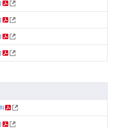
]
]
]
]
B]
]