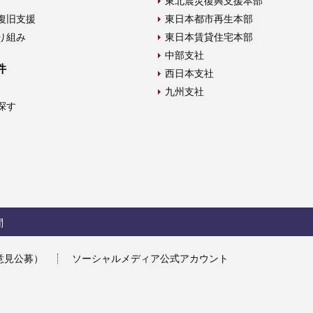
東北震災復興支援本部
復旧支援
東日本都市再生本部
り組み
東日本賃貸住宅本部
中部支社
件
西日本支社
九州支社
探す
問
意見公募）
ソーシャルメディア公式アカウント