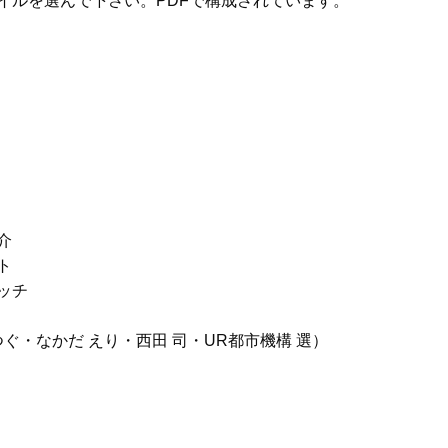
イルを選んで下さい。PDFで構成されています。
介
ト
ッチ
つぐ・なかだ えり・西田 司・UR都市機構 選）