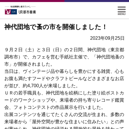
神代団地で蚤の市を開催しました！
2023年09月25日
９月２日（土）と３日（日）の２日間、神代団地（東京都
調布市）で、カフェを営む手紙社主催で、「神代団地蚤の
市」が開催されました。
当日は、ヴィンテージ品や暮らしを豊かにする雑貨、心も
お腹も満たすフードやクラフトビールなどさまざまなお店
が並び、約4,700人が来場しました。
ＵＲの若手職員も、神代団地を絵柄にした塗り絵ポストカ
ードのワークショップや、来場者の持ち寄りレコード鑑賞
会、フォトコンテストの作品展示を行いました。
出展コンテンツを通じてたくさんの交流が生まれ、多数の
来場者から「屋外空間が豊かな住まいに住みたい」との声
が寄せられ、神代団地の緑溢れる開放的な屋外を味わって