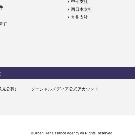
中部支社
件
西日本支社
九州支社
探す
問
意見公募）
ソーシャルメディア公式アカウント
©Urban Renaissance Agency All Rights Reserved.