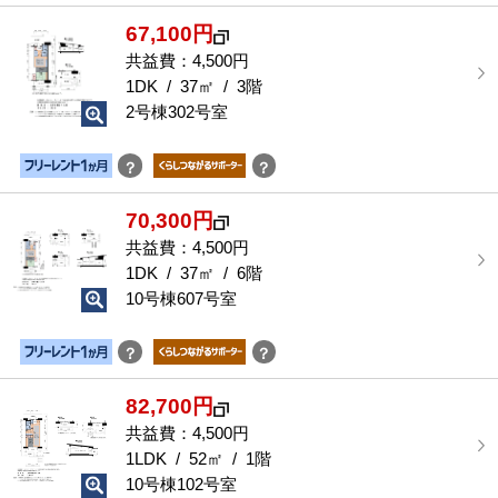
部
67,100円
屋
を
共益費：4,500円
選
1DK / 37㎡ / 3階
択
2号棟302号室
す
る
？
？
70,300円
共益費：4,500円
1DK / 37㎡ / 6階
10号棟607号室
？
？
82,700円
共益費：4,500円
1LDK / 52㎡ / 1階
10号棟102号室