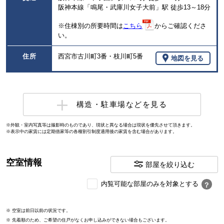
阪神本線「鳴尾・武庫川女子大前」駅 徒歩13～18分
※住棟別の所要時間は
こちら
からご確認くださ
い。
住所
西宮市古川町3番・枝川町5番
地図を見る
構造・駐車場などを見る
※外観・室内写真等は撮影時のものであり、現状と異なる場合は現状を優先させて頂きます。
※表示中の家賃には定期借家等の各種割引制度適用後の家賃を含む場合があります。
空室情報
部屋を絞り込む
内
内覧可能な部屋のみを対象とする
？
覧
可
※ 空室は前日以前の状況です。
能
※ 先着順のため、ご希望の住戸がなくお申し込みができない場合もございます。
な