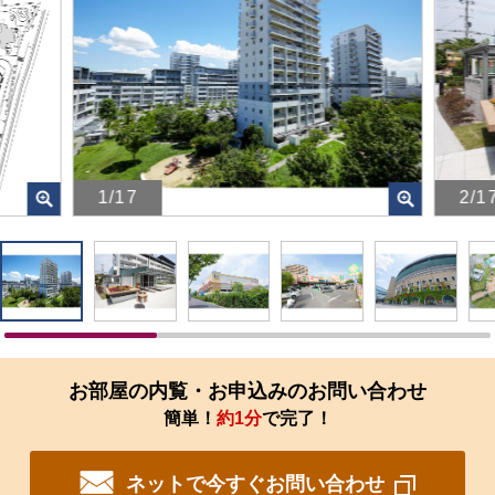
1/17
2/1
画
画
像
像
を
を
ク
ク
リ
リ
ッ
ッ
ク
ク
す
す
お部屋の内覧・お申込みのお問い合わせ
る
る
簡単！
約1分
で完了！
と、
と、
拡
拡
大
大
ネットで今すぐお問い合わせ
さ
さ