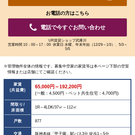
れ
れ
た
た
お電話の方はこちら
画
画
像
像
電話で今すぐお問い合わせ
を
を
ご
ご
覧
覧
UR賃貸ショップ武庫川
営業時間 10：00～17：00 休業日 水曜、年末年始（12/29～1/3）、5/3～
い
い
5/5
た
た
だ
だ
け
け
※管理物件全体の情報です。募集中空家の家賃等は本ページ下部の空室
ま
ま
情報または店舗にてご確認ください。
す。
す。
家賃
65,000円～192,200円
(共益費)
(一般：4,500円・ペット共生住宅：4,700円)
間取り/
1R～4LDK/37㎡～112㎡
床面積
戸数
877
交通
阪神本線「甲子園」駅バス3分 徒歩1～5分