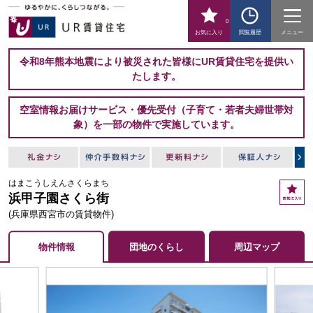
0
お気に入り
閲覧履歴
メニュー
令和8年熊本地震により被災された皆様にUR賃貸住宅を提供い
たします。
空室情報お届けサービス・優先受付（子育て・若者夫婦世帯対
象）を一部の物件で実施しています。
はまこうしえんさくらまち
お
浜甲子園さくら街
気
に
(兵庫県西宮市の賃貸物件)
入
り
物件情報
団地のくらし
周辺マップ