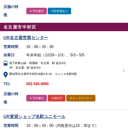
店舗の特
＃予約優先
＃駐車場あり
徴
名古屋市中村区
UR名古屋営業センター
営業時間
10：00～18：00
休業日
年末年始（12/29～1/3）、5/3～5/5
地下鉄東山線・桜通線「名古屋」駅 徒歩3分
JR「名古屋」駅 徒歩4分
愛知県名古屋市中村区名駅4-8-26 エニシオ名駅6階
TEL
052-526-4000
店舗の特
＃予約優先
＃契約可
＃キッズコーナー
徴
UR賃貸ショップ名駅ユニモール
営業時間
10：00～19：00（内覧受付は15：30まで）