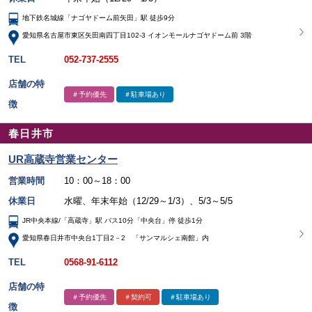
地下鉄名城線「ナゴヤドーム前矢田」駅 徒歩9分
愛知県名古屋市東区矢田南四丁目102-3 イオンモールナゴヤドーム前 3階
TEL
052-737-2555
店舗の特
＃予約優先
＃駐車場あり
徴
春日井市
UR高蔵寺営業センター
営業時間
10：00～18：00
休業日
水曜、年末年始（12/29～1/3）、5/3～5/5
JR中央本線/「高蔵寺」駅 バス10分「中央台」停 徒歩1分
愛知県春日井市中央台1丁目2－2 「サンマルシェ南館」内
TEL
0568-91-6112
店舗の特
＃予約優先
＃契約可
＃駐車場あり
徴