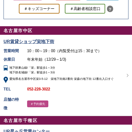
＃キッズコーナー
＃高齢者相談窓口
？
名古屋市中区
UR賃貸ショップ栄地下街
営業時間
10：00～19：00（内覧受付は15：30まで）
休業日
年末年始（12/29～1/3)
地下鉄東山線/「栄」駅徒歩1～3分
地下鉄名城線/「栄」駅徒歩1～3分
愛知県名古屋市中区栄3-5-12 栄地下街南2番街 栄森の地下街 12番出入口すぐ
TEL
052-228-3022
店舗の特
＃予約優先
徴
名古屋市千種区
UR星ヶ丘営業センター