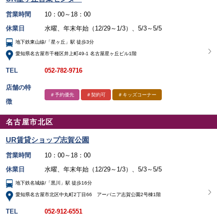
営業時間
10：00～18：00
休業日
水曜、年末年始（12/29～1/3）、5/3～5/5
地下鉄東山線/「星ヶ丘」駅 徒歩3分
愛知県名古屋市千種区井上町49-1 名古屋星ヶ丘ビル1階
TEL
052-782-9716
店舗の特
＃予約優先
＃契約可
＃キッズコーナー
徴
名古屋市北区
UR賃貸ショップ志賀公園
営業時間
10：00～18：00
休業日
水曜、年末年始（12/29～1/3）、5/3～5/5
地下鉄名城線/「黒川」駅 徒歩16分
愛知県名古屋市北区中丸町2丁目66 アーバニア志賀公園2号棟1階
TEL
052-912-6551