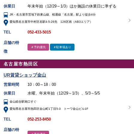
休業日
年末年始（12/29～1/3）ほか施設の休業日に準ずる
JR・名古屋市営地下鉄東山線、桜通線「名古屋」駅より徒歩4分
愛知県名古屋市中村区名駅4-5-26先 126区画（AB3エリア）
TEL
052-433-5015
店舗の特
＃予約優先
＃駐車場あり
徴
名古屋市熱田区
UR賃貸ショップ金山
営業時間
10：00～18：00
休業日
水曜、年末年始（12/29～1/3）、5/3～5/5
金山総合駅南口すぐ
愛知県名古屋市熱田区金山町1丁目5-3 トーワ金山ビル1F
TEL
052-253-8450
店舗の特