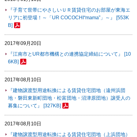
『子育て世帯にやさしいＵＲ賃貸住宅のお部屋が東海エ
リアに初登場！～「UR COCOCHI“mama”」～』 [553K
B]
2017年09月20日
『江南市とUR都市機構との連携協定締結について』 [10
6KB]
2017年08月10日
『建物譲渡型用途転換による賃貸住宅団地（遠州浜団
地・磐田東新町団地・松富団地・沼津原団地）譲受人の
募集について』 [327KB]
2017年08月10日
『建物譲渡型用途転換による賃貸住宅団地（上浜団地）