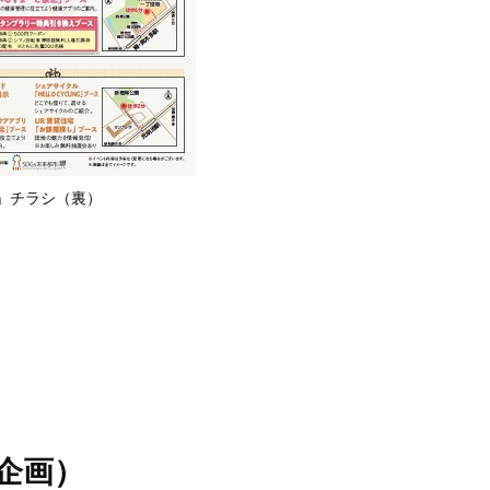
」チラシ（裏）
企画）