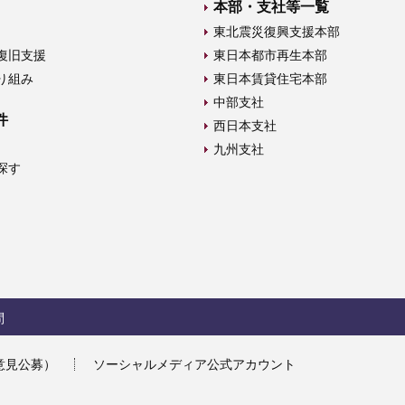
本部・支社等一覧
東北震災復興支援本部
復旧支援
東日本都市再生本部
り組み
東日本賃貸住宅本部
中部支社
件
西日本支社
九州支社
探す
問
意見公募）
ソーシャルメディア公式アカウント