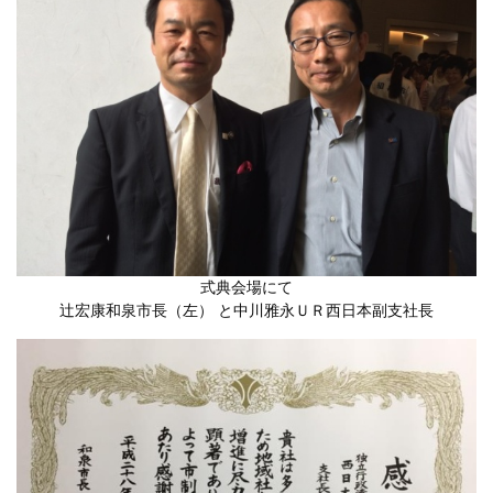
式典会場にて
辻宏康和泉市長（左） と中川雅永ＵＲ西日本副支社長