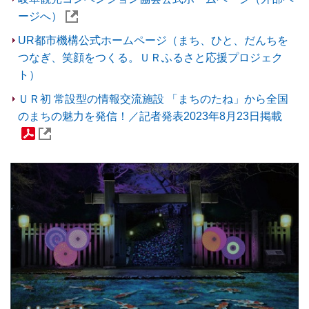
ージへ）
UR都市機構公式ホームページ（まち、ひと、だんちを
つなぎ、笑顔をつくる。ＵＲふるさと応援プロジェク
ト）
ＵＲ初 常設型の情報交流施設 「まちのたね」から全国
のまちの魅力を発信！／記者発表2023年8月23日掲載