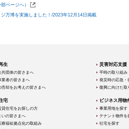
（外部ページへ）
博を実施しました！/2023年12月14日掲載
再生
災害対応支援
公共団体の皆さまへ
平時の取り組み
事業者の皆さまへ
発災時の応急・
の売却をお考えの皆さまへ
復興に向けた取
住宅
ビジネス用物
賃貸住宅をお探しの方
事業用地を探す
まいの皆さまへ
テナント物件を
医療福祉拠点化の取組み
社宅を探す