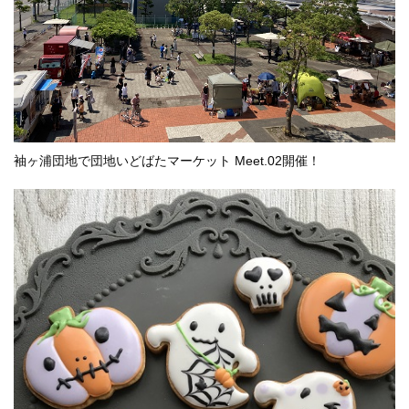
袖ヶ浦団地で団地いどばたマーケット Meet.02開催！