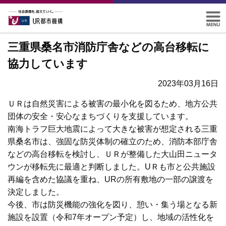
三重県桑名市消防庁舎などの高台移転に
協力しています
2023年03月16日
ＵＲは自然災害による被害の最小化を図るため、地方公共
団体の安全・安心なまちづくりを支援しています。
南海トラフ巨大地震によって大きな被害が想定される三重
県桑名市は、強固な防災体制の確立のため、消防本部庁舎
などの高台移転を検討し、ＵＲが整備した大山田ニュータ
ウンが移転先に最適と判断しました。UＲも市と公共施設
再編を含めた協議を重ね、URの所有敷地の一部の譲渡を
決定しました。
今後、市は防災機能の強化を図り、憩い・集う場となる新
施設を設置（令和7年オープン予定）し、地域の活性化を