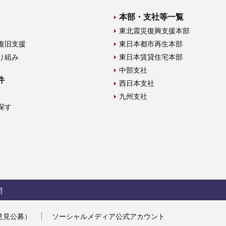
本部・支社等一覧
東北震災復興支援本部
復旧支援
東日本都市再生本部
り組み
東日本賃貸住宅本部
中部支社
件
西日本支社
九州支社
探す
問
意見公募）
ソーシャルメディア公式アカウント