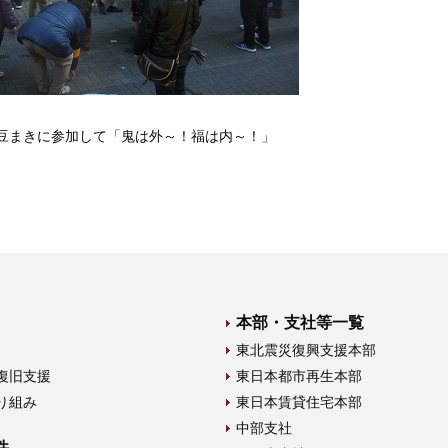
豆まきに参加して「鬼は外～！福は内～！」
本部・支社等一覧
東北震災復興支援本部
復旧支援
東日本都市再生本部
り組み
東日本賃貸住宅本部
中部支社
件