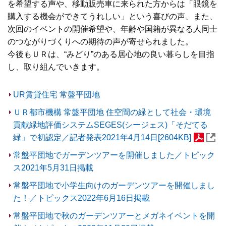
を希望する声や、移動販売車に来られた方からは「眼鏡を
購入する機会ができてうれしい」という喜びの声、また、
次回のイベントの開催希望や、年齢や国籍が異なる人同士
のつながりづくりへの期待の声が寄せられました。
今後もＵＲは、“みどり”のある居心地の良い暮らしを目指
し、取り組んでいきます。
UR賃貸住宅 常盤平団地
ＵＲ都市機構 常盤平団地 住空間の緑として社会・環境
貢献緑地評価システムSEGES(シージェス)「そだてる
緑」で初認定／記者発表2021年4月14日[2604KB]
常盤平団地でガーデンツアーを開催しました／トピック
ス2021年5月31日掲載
常盤平団地で小学生向けのガーデンツアーを開催しまし
た！／トピックス2022年6月16日掲載
常盤平団地で秋のガーデンツアーとメガネイベントを開