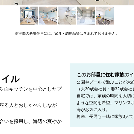
※実際の募集住戸には、家具・調度品等は含まれておりません。
このお部屋に住む家族のイ
タイル
公園やプールで遊ぶことが大
対面キッチンを中心としたプ
（夫30歳会社員・妻32歳会社
自宅では、家族の時間を大切
ような空間を希望。マリンス
座る人とおしゃべりしなが
海がお気に入り。
将来、長男も一緒に家族3人
合いを採用し、海辺の爽やか