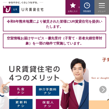
0
お気に入り
閲覧履歴
メニュー
令和8年熊本地震により被災された皆様にUR賃貸住宅を提供い
たします。
空室情報お届けサービス・優先受付（子育て・若者夫婦世帯対
象）を一部の物件で実施しています。
お
部
屋
探
し
は
UR
賃
貸
住
宅