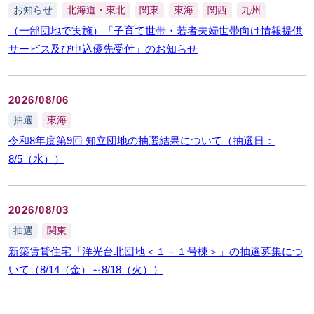
お知らせ
北海道・東北
関東
東海
関西
九州
（一部団地で実施）「子育て世帯・若者夫婦世帯向け情報提供
サービス及び申込優先受付」のお知らせ
2026/08/06
抽選
東海
令和8年度第9回 知立団地の抽選結果について（抽選日：
8/5（水））
2026/08/03
抽選
関東
新築賃貸住宅「洋光台北団地＜１－１号棟＞」の抽選募集につ
いて（8/14（金）～8/18（火））