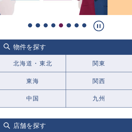
ス
ラ
物件を探す
イ
ド
を
北海道・東北
関東
止
め
る
東海
関西
中国
九州
店舗を探す