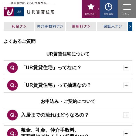
0
お気に入り
閲覧履歴
メニュー
よくあるご質問
UR賃貸住宅について
「UR賃貸住宅」ってなに？
開
く
「UR賃貸住宅」って抽選なの？
開
く
お申込み・ご契約について
入居までの流れはどうなるの？
開
く
敷金、礼金、仲介手数料、