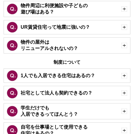
物件周辺に利便施設や子どもの
遊び場はある？
開
く
UR賃貸住宅って地震に強いの？
開
く
物件の屋外は
リニューアルされないの？
開
く
制度について
1人でも入居できる住宅はあるの？
開
く
社宅として法人も契約できるの？
開
く
学生だけでも
入居できるってほんとう？
開
く
自宅を仕事場として使用できる
住宅はあるの？
開