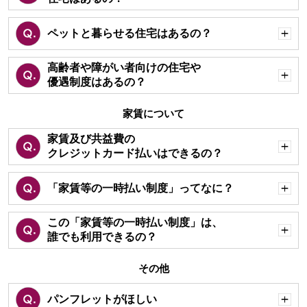
く
ペットと暮らせる住宅はあるの？
開
く
高齢者や障がい者向けの住宅や
優遇制度はあるの？
開
く
家賃について
家賃及び共益費の
クレジットカード払いはできるの？
開
く
「家賃等の一時払い制度」ってなに？
開
く
この「家賃等の一時払い制度」は、
誰でも利用できるの？
開
く
その他
パンフレットがほしい
開