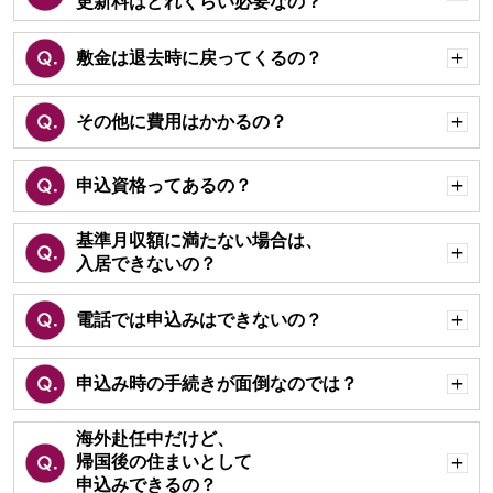
更新料はどれくらい必要なの？
開
く
敷金は退去時に戻ってくるの？
開
く
その他に費用はかかるの？
開
く
申込資格ってあるの？
開
く
基準月収額に満たない場合は、
入居できないの？
開
く
電話では申込みはできないの？
開
く
申込み時の手続きが面倒なのでは？
開
く
海外赴任中だけど、
帰国後の住まいとして
開
申込みできるの？
く