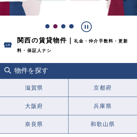
ス
関西の賃貸物件｜
礼金・仲介手数料・更新
ラ
イ
料・保証人ナシ
ド
を
止
物件を探す
め
る
滋賀県
京都府
大阪府
兵庫県
奈良県
和歌山県