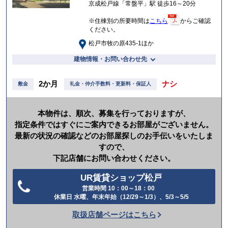
京成松戸線「常盤平」駅 徒歩16～20分
※住棟別の所要時間は
こちら
からご確認
ください。
松戸市牧の原435-1ほか
建物情報・お問い合わせ先
2か月
ナシ
敷金
礼金・仲介手数料・更新料・保証人
本物件は、順次、募集を行っておりますが、
指定条件ではすぐにご案内できるお部屋がございません。
最新の状況の確認などのお部屋探しのお手伝いをいたしま
すので、
下記店舗にお問い合わせください。
UR賃貸ショップ松戸
営業時間 10：00～18：00
電
休業日 水曜、年末年始（12/29～1/3）、5/3～5/5
話
取扱店舗ページはこちら
を