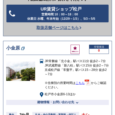
UR賃貸ショップ松戸
営業時間 10：00～18：00
電
休業日 水曜、年末年始（12/29～1/3）、5/3～5/5
話
取扱店舗ページはこちら
を
か
け
お
小金原
空室状況
る
0
気
に
JR常磐線「北小金」駅バス11分 徒歩2～7分
入
JR武蔵野線「新八柱」駅バス15分 徒歩2～7分
り
京成松戸線「常盤平」駅バス15～28分 徒歩2
～7分
※住棟別の所要時間は
こちら
からご確認
ください。
松戸市小金原6-13ほか
建物情報・お問い合わせ先
2か月
ナシ
敷金
礼金・仲介手数料・更新料・保証人