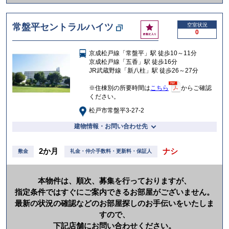
か
け
お
常盤平セントラルハイツ
空室状況
る
0
気
に
京成松戸線「常盤平」駅 徒歩10～11分
入
京成松戸線「五香」駅 徒歩16分
り
JR武蔵野線「新八柱」駅 徒歩26～27分
※住棟別の所要時間は
こちら
からご確認
ください。
松戸市常盤平3-27-2
建物情報・お問い合わせ先
2か月
ナシ
敷金
礼金・仲介手数料・更新料・保証人
本物件は、順次、募集を行っておりますが、
指定条件ではすぐにご案内できるお部屋がございません。
最新の状況の確認などのお部屋探しのお手伝いをいたしま
すので、
下記店舗にお問い合わせください。