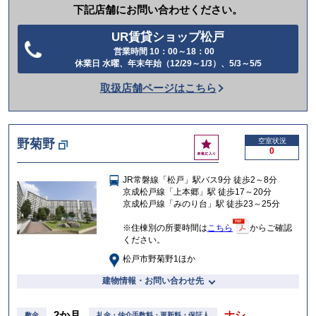
下記店舗にお問い合わせください。
UR賃貸ショップ松戸
営業時間 10：00～18：00
電
休業日 水曜、年末年始（12/29～1/3）、5/3～5/5
話
取扱店舗ページはこちら
を
か
け
お
野菊野
空室状況
る
0
気
に
JR常磐線「松戸」駅バス9分 徒歩2～8分
入
京成松戸線「上本郷」駅 徒歩17～20分
り
京成松戸線「みのり台」駅 徒歩23～25分
※住棟別の所要時間は
こちら
からご確認
ください。
松戸市野菊野1ほか
建物情報・お問い合わせ先
2か月
ナシ
敷金
礼金・仲介手数料・更新料・保証人