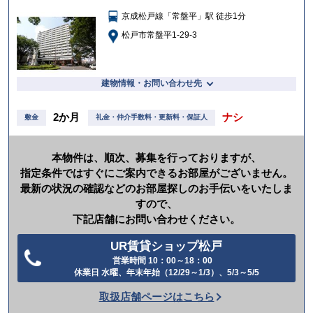
に
京成松戸線「常盤平」駅 徒歩1分
入
り
松戸市常盤平1-29-3
建物情報・お問い合わせ先
2か月
ナシ
敷金
礼金・仲介手数料・更新料・保証人
本物件は、順次、募集を行っておりますが、
指定条件ではすぐにご案内できるお部屋がございません。
最新の状況の確認などのお部屋探しのお手伝いをいたしま
すので、
下記店舗にお問い合わせください。
UR賃貸ショップ松戸
営業時間 10：00～18：00
電
休業日 水曜、年末年始（12/29～1/3）、5/3～5/5
話
取扱店舗ページはこちら
を