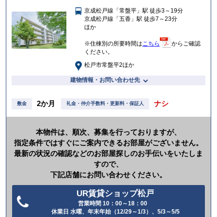
に
京成松戸線「常盤平」駅 徒歩3～19分
入
京成松戸線「五香」駅 徒歩7～23分
り
ほか
※住棟別の所要時間は
こちら
からご確認
ください。
松戸市常盤平2ほか
建物情報・お問い合わせ先
2か月
ナシ
敷金
礼金・仲介手数料・更新料・保証人
本物件は、順次、募集を行っておりますが、
指定条件ではすぐにご案内できるお部屋がございません。
最新の状況の確認などのお部屋探しのお手伝いをいたしま
すので、
下記店舗にお問い合わせください。
UR賃貸ショップ松戸
営業時間 10：00～18：00
電
休業日 水曜、年末年始（12/29～1/3）、5/3～5/5