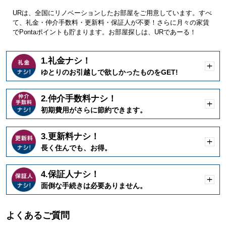
URは、全国にリノベーションしたお部屋をご用意しています。すべ
て、礼金・仲介手数料・更新料・保証人が不要！さらに月々の家賃
でPontaポイントも貯まります。お部屋探しは、URであーる！
1.礼金ナシ！
開
ゆとりのお引越しで欲しかったものをGET!
く
2.仲介手数料ナシ！
開
初期費用がさらに節約できます。
く
3.更新料ナシ！
開
長く住んでも、お得。
く
4.保証人ナシ！
開
面倒な手続きは必要ありません。
く
よくあるご質問