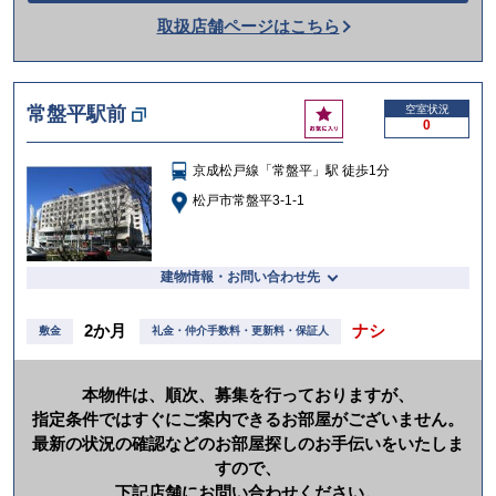
話
取扱店舗ページはこちら
を
か
け
お
常盤平駅前
空室状況
る
0
気
に
京成松戸線「常盤平」駅 徒歩1分
入
り
松戸市常盤平3-1-1
建物情報・お問い合わせ先
2か月
ナシ
敷金
礼金・仲介手数料・更新料・保証人
本物件は、順次、募集を行っておりますが、
指定条件ではすぐにご案内できるお部屋がございません。
最新の状況の確認などのお部屋探しのお手伝いをいたしま
すので、
下記店舗にお問い合わせください。