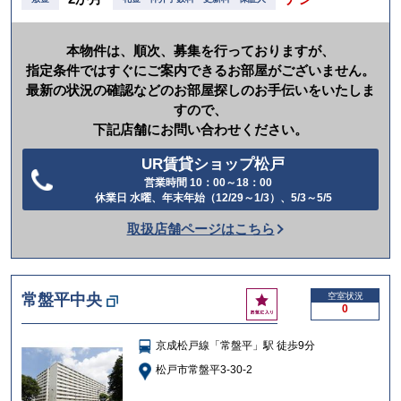
本物件は、順次、募集を行っておりますが、
指定条件ではすぐにご案内できるお部屋がございません。
最新の状況の確認などのお部屋探しのお手伝いをいたしま
すので、
下記店舗にお問い合わせください。
UR賃貸ショップ松戸
営業時間 10：00～18：00
電
休業日 水曜、年末年始（12/29～1/3）、5/3～5/5
話
取扱店舗ページはこちら
を
か
け
お
常盤平中央
空室状況
る
0
気
に
京成松戸線「常盤平」駅 徒歩9分
入
り
松戸市常盤平3-30-2