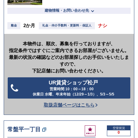
建物情報・お問い合わせ先
2か月
ナシ
敷金
礼金・仲介手数料・更新料・保証人
本物件は、順次、募集を行っておりますが、
指定条件ではすぐにご案内できるお部屋がございません。
最新の状況の確認などのお部屋探しのお手伝いをいたしま
すので、
下記店舗にお問い合わせください。
UR賃貸ショップ松戸
営業時間 10：00～18：00
電
休業日 水曜、年末年始（12/29～1/3）、5/3～5/5
話
取扱店舗ページはこちら
を
か
け
お
常盤平一丁目
空室状況
る
0
気