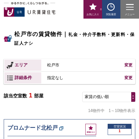
0
お気に入り
閲覧履歴
メニュー
松戸市の賃貸物件
｜
礼金・仲介手数料・更新料・保
証人ナシ
エリア
松戸市
変更
詳細条件
変更
指定なし
1
該当空室数
部屋
家賃の低い順
14物件中
1～10物件表示
お
プロムナード北松戸
空室状況
1
気
に