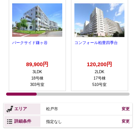
パークサイド鎌ヶ谷
コンフォール柏豊四季台
89,900円
120,200円
3LDK
2LDK
18号棟
17号棟
303号室
510号室
エリア
松戸市
変更
詳細条件
変更
指定なし