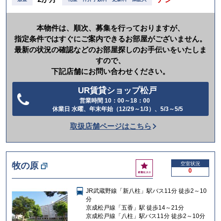
本物件は、順次、募集を行っておりますが、
指定条件ではすぐにご案内できるお部屋がございません。
最新の状況の確認などのお部屋探しのお手伝いをいたしま
すので、
下記店舗にお問い合わせください。
UR賃貸ショップ松戸
営業時間 10：00～18：00
電
休業日 水曜、年末年始（12/29～1/3）、5/3～5/5
話
取扱店舗ページはこちら
を
か
け
お
牧の原
空室状況
る
0
気
に
JR武蔵野線「新八柱」駅バス11分 徒歩2～10
入
分
り
京成松戸線「五香」駅 徒歩14～21分
京成松戸線「八柱」駅バス11分 徒歩2～10分