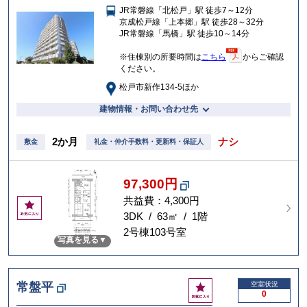
JR常磐線「北松戸」駅 徒歩7～12分
入
京成松戸線「上本郷」駅 徒歩28～32分
り
JR常磐線「馬橋」駅 徒歩10～14分
※住棟別の所要時間は
こちら
からご確認
ください。
松戸市新作134-5ほか
建物情報・お問い合わせ先
2か月
ナシ
敷金
礼金・仲介手数料・更新料・保証人
97,300円
共益費：4,300円
お
気
3DK / 63㎡ / 1階
に
2号棟103号室
写真を見る
入
り
お
常盤平
空室状況
0
気