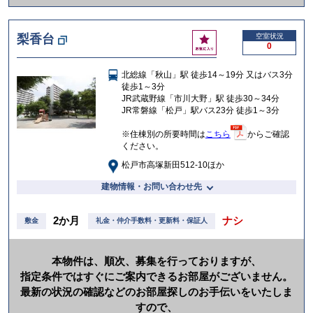
か
け
お
梨香台
空室状況
る
0
気
に
北総線「秋山」駅 徒歩14～19分 又はバス3分
入
徒歩1～3分
り
JR武蔵野線「市川大野」駅 徒歩30～34分
JR常磐線「松戸」駅バス23分 徒歩1～3分
※住棟別の所要時間は
こちら
からご確認
ください。
松戸市高塚新田512-10ほか
建物情報・お問い合わせ先
2か月
ナシ
敷金
礼金・仲介手数料・更新料・保証人
本物件は、順次、募集を行っておりますが、
指定条件ではすぐにご案内できるお部屋がございません。
最新の状況の確認などのお部屋探しのお手伝いをいたしま
すので、